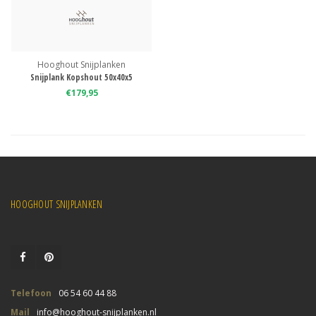
Hooghout Snijplanken
Snijplank Kopshout 50x40x5
€179,95
HOOGHOUT SNIJPLANKEN
Telefoon
06 54 60 44 88
Mail
info@hooghout-snijplanken.nl