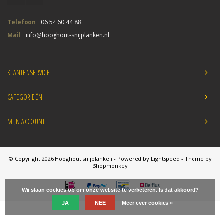
Telefoon
06 54 60 44 88
Mail
info@hooghout-snijplanken.nl
KLANTENSERVICE
CATEGORIEËN
MIJN ACCOUNT
© Copyright 2026 Hooghout snijplanken - Powered by
Lightspeed
- Theme by
Shopmonkey
Wij slaan cookies op om onze website te verbeteren. Is dat akkoord?
JA
NEE
Meer over cookies »