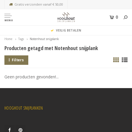
Gratis verzonden vanaf € 50,00
0
MENU
VEILIG BETALEN
Home
Tags
Notenhout snijplank
Producten getagd met Notenhout snijplank
Filters
Geen producten gevonden!...
HOOGHOUT SNIJPLANKEN