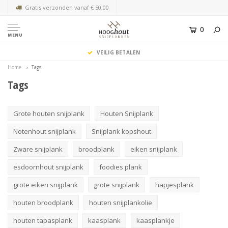
Gratis verzonden vanaf € 50,00
0
MENU
VEILIG BETALEN
Home
Tags
Tags
Grote houten snijplank
Houten Snijplank
Notenhout snijplank
Snijplank kopshout
Zware snijplank
broodplank
eiken snijplank
esdoornhout snijplank
foodies plank
grote eiken snijplank
grote snijplank
hapjesplank
houten broodplank
houten snijplankolie
houten tapasplank
kaasplank
kaasplankje