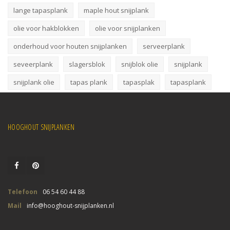
lange tapasplank
maple hout snijplank
olie voor hakblokken
olie voor snijplanken
onderhoud voor houten snijplanken
serveerplank
seveerplank
slagersblok
snijblok olie
snijplank
snijplank olie
tapas plank
tapasplak
tapasplank
HOOGHOUT SNIJPLANKEN
Telefoon
06 54 60 44 88
Mail
info@hooghout-snijplanken.nl