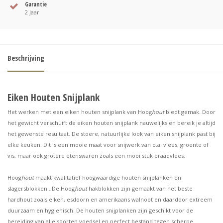
Garantie
2 Jaar
Beschrijving
Eiken Houten Snijplank
Het werken met een eiken houten snijplank van Hoog
hout
biedt gemak. Door
het gewicht verschuift de eiken houten snijplank nauwelijks en bereik je altijd
het gewenste resultaat. De stoere, natuurlijke look van eiken snijplank past bij
elke keuken. Dit is een mooie maat voor snijwerk van o.a. vlees, groente of
vis, maar ook grotere etenswaren zoals een mooi stuk braadvlees.
Hoog
hout
maakt kwalitatief hoogwaardige houten snijplanken en
slagersblokken . De Hoog
hout
hakblokken zijn gemaakt van het beste
hardhout zoals eiken, esdoorn en amerikaans walnoot en daardoor extreem
duurzaam en hygienisch. De houten snijplanken zijn geschikt voor de
bereiding van alle soorten voedsel en perfect bestand tegen scherpe