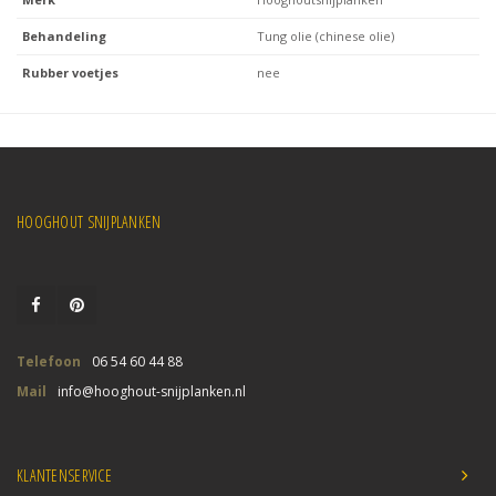
Behandeling
Tung olie (chinese olie)
Rubber voetjes
nee
HOOGHOUT SNIJPLANKEN
Telefoon
06 54 60 44 88
Mail
info@hooghout-snijplanken.nl
KLANTENSERVICE