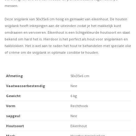
messen.
Deze snijplank van 50x35x6 cm hoog en gemaakt van eikenhout. De houten
snijplank heeft inkepingen aan de uiteinden zodat je het makkelijk kunt
omdraaien en vervoeren. Eikenhout is een lichtgekleurde houtsoort en staat
bekend om hard het is. Hierdoor is het perfect als hout voor snijplanken en
hakblokken. Het is wel aan te raden het hout te behandelen met speciale olie
of crème om de snijplank in optimale conditie te houden.
Afmeting
50x35x6 cm
Vaatwasserbestendig
Nee
Gewicht
6 kg
Vorm
Rechthoek
sapgeul
Nee
Houtsoort
Eikenhout
Merk
Hooghoutsnijplanken