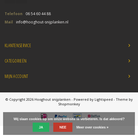
Telefoon
06 54 60 44 88
Mail
info@hooghout-snijplanken.nl
KLANTENSERVICE
CATEGORIEËN
MIJN ACCOUNT
© Copyright 2026 Hooghout snijplanken - Powered by
Lightspeed
- Theme by
Shopmonkey
Wij slaan cookies op om onze website te verbeteren. Is dat akkoord?
JA
NEE
Meer over cookies »