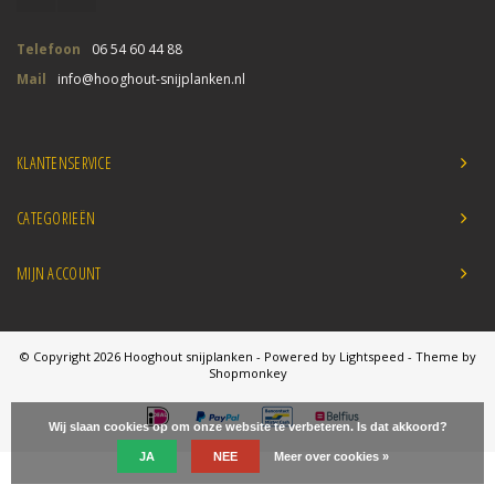
Telefoon
06 54 60 44 88
Mail
info@hooghout-snijplanken.nl
KLANTENSERVICE
CATEGORIEËN
MIJN ACCOUNT
© Copyright 2026 Hooghout snijplanken - Powered by
Lightspeed
- Theme by
Shopmonkey
Wij slaan cookies op om onze website te verbeteren. Is dat akkoord?
JA
NEE
Meer over cookies »