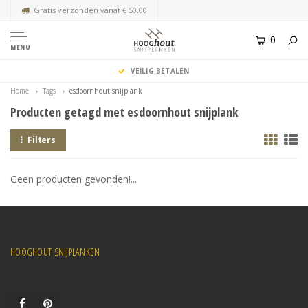
Gratis verzonden vanaf € 50,00
0
MENU
VEILIG BETALEN
Home
Tags
esdoornhout snijplank
Producten getagd met esdoornhout snijplank
Filters
Geen producten gevonden!...
HOOGHOUT SNIJPLANKEN