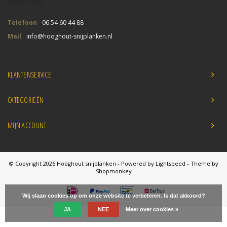
Telefoon
06 54 60 44 88
Mail
info@hooghout-snijplanken.nl
KLANTENSERVICE
CATEGORIEËN
MIJN ACCOUNT
© Copyright 2026 Hooghout snijplanken - Powered by
Lightspeed
- Theme by
Shopmonkey
Wij slaan cookies op om onze website te verbeteren. Is dat akkoord?
JA
NEE
Meer over cookies »