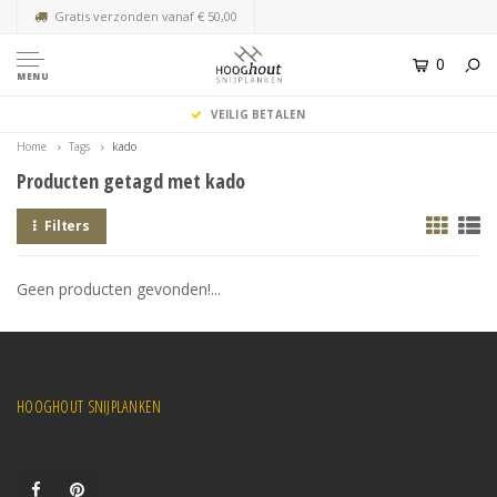
Gratis verzonden vanaf € 50,00
0
MENU
VEILIG BETALEN
Home
Tags
kado
Producten getagd met kado
Filters
Geen producten gevonden!...
HOOGHOUT SNIJPLANKEN